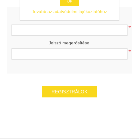
Ok
Tovább az adatvédelmi tájékoztatóhoz
Jelszó:
*
Jelszó megerősítése:
*