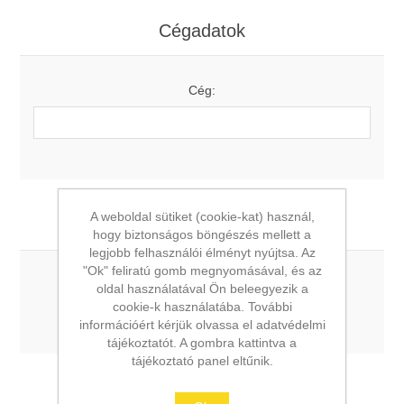
Cégadatok
Cég:
A weboldal sütiket (cookie-kat) használ,
Beállítások
hogy biztonságos böngészés mellett a
legjobb felhasználói élményt nyújtsa. Az
"Ok" feliratú gomb megnyomásával, és az
Szeretnék hírlevelet kapni:
oldal használatával Ön beleegyezik a
cookie-k használatába. További
információért kérjük olvassa el adatvédelmi
tájékoztatót. A gombra kattintva a
tájékoztató panel eltűnik.
Jelszó megadása