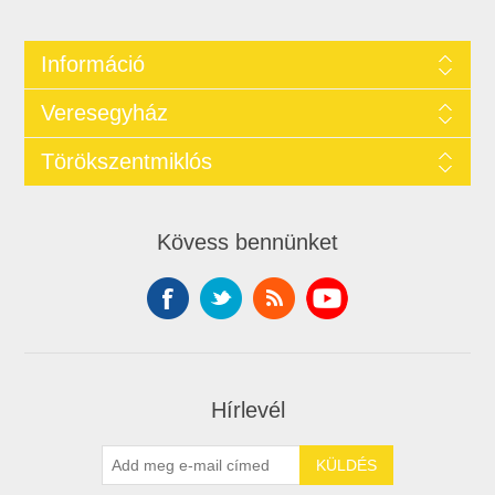
Információ
Veresegyház
Törökszentmiklós
Kövess bennünket
Hírlevél