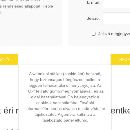
E-mail:
 rendelésed állapotát, illetve
t.
Jelszó:
Jelszó megjegyz
A weboldal sütiket (cookie-kat) használ,
hogy biztonságos böngészés mellett a
legjobb felhasználói élményt nyújtsa. Az
"Ok" feliratú gomb megnyomásával, és az
oldal használatával Ön beleegyezik a
cookie-k használatába. További
t éri meg regisztrálni és bejelentk
információért kérjük olvassa el adatvédelmi
tájékoztatót. A gombra kattintva a
tájékoztató panel eltűnik.