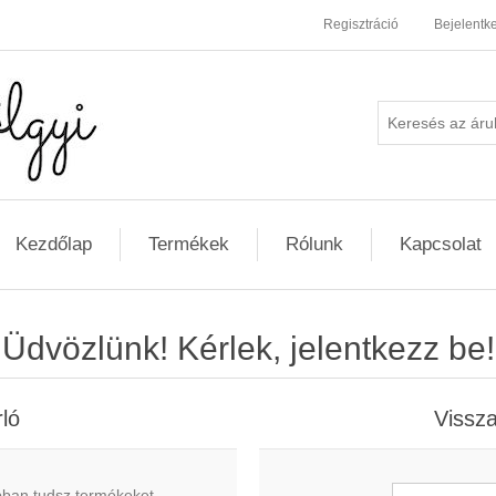
Regisztráció
Bejelentk
Kezdőlap
Termékek
Rólunk
Kapcsolat
Üdvözlünk! Kérlek, jelentkezz be!
rló
Vissza
abban tudsz termékeket