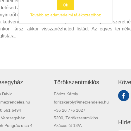
endelhetsz.
Ok
elésed állapotát.
yinkről és ajánlatainkról.
Tovább az adatvédelmi tájékoztatóhoz
sz a kedvenc termékeidről. Amennyiben azokat még nem szeretné
kon jársz, akkor visszanézheted listád. Az egyes termékek
listára.
esegyház
Törökszentmiklós
Köve
s Dávid
Fórizs Károly
@mezrendeles.hu
forizskaroly@mezrendeles.hu
0 561 6494
+36 20 776 1027
 Veresegyház
5200, Törökszentmiklós
Hírle
h Pongrác utca 4.
Akácos út 13/A