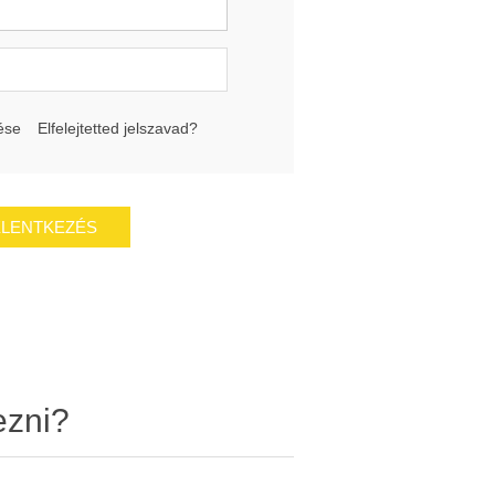
ése
Elfelejtetted jelszavad?
ezni?