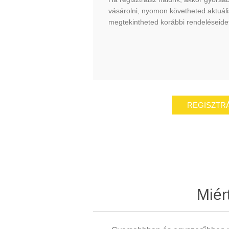
vásárolni, nyomon követheted aktuális
megtekintheted korábbi rendeléseide
Miér