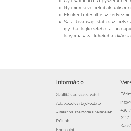
Gyorsabbban és egyszerűbben r
Nyomon követheted aktuális rend
Elsőként értesülhetsz kedvezmén
Saját kívánságlistát készíthet
így ha legközelebb a honlapun
lenyomásával teheted a kívánság
Információ
Ver
Fóriz
Szállítás és visszavétel
info
Adatkezelési tájékoztató
+36 7
Általános szerződési feltételek
2112,
Rólunk
Kacsó
Kapcsolat